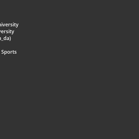
iversity
ersity
h_da)
 Sports