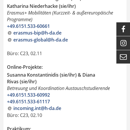
Katharina Niederhacke (sie/ihr)
Erasmus+ Mobilitäten (Kurzzeit- & außereuropäische
Programme)
+49.6151.533-60661

erasmus-bip@h-da
.
de
erasmus-global@h-da
.
de

Büro: C23, 02.11

Online-Projekte:
Susanna Konstantinidis (sie/ihr) & Diana
Rivas (sie/ihr)
Betreuung und Koordination Austauschstudierende
+49.6151.533-60992
+49.6151.533-61117
incoming.int@h-da
.
de
Büro: C23, 02.10
Praktikum: