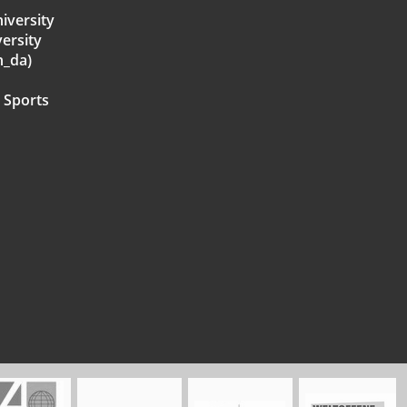
iversity
ersity
h_da)
 Sports