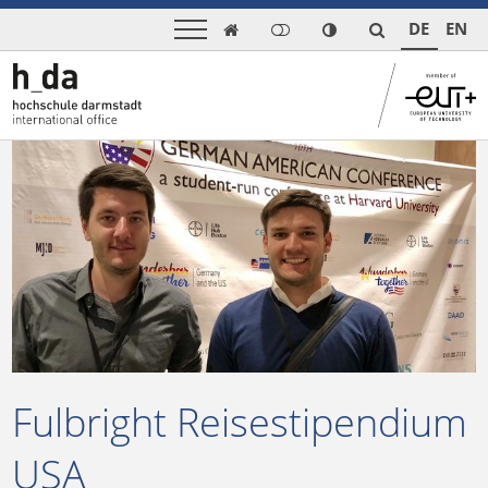
DE
EN

Fulbright Reisestipendium
USA